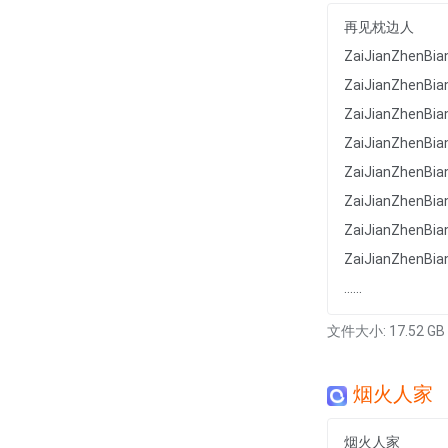
再见枕边人
ZaiJianZhenB
ZaiJianZhenB
ZaiJianZhenB
ZaiJianZhenB
ZaiJianZhenB
ZaiJianZhenB
ZaiJianZhenB
ZaiJianZhenB
......
文件大小: 17.52 GB
烟火人家
烟火人家