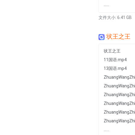
......
文件大小: 6.41 GB
状王之王
状王之王
11国语.mp4
13国语.mp4
ZhuangWangZh
ZhuangWangZh
ZhuangWangZh
ZhuangWangZh
ZhuangWangZh
ZhuangWangZh
......