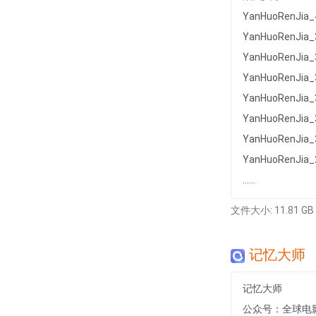
YanHuoRenJia_
YanHuoRenJia_
YanHuoRenJia_
YanHuoRenJia_
YanHuoRenJia_
YanHuoRenJia_
YanHuoRenJia_
YanHuoRenJia_
......
文件大小: 11.81 GB
记忆大师
记忆大师
公众号：全球电