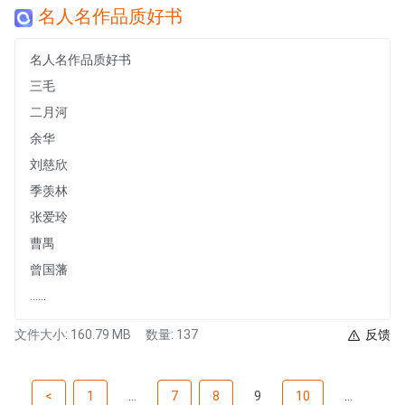
名人名作品质好书
名人名作品质好书
三毛
二月河
余华
刘慈欣
季羡林
张爱玲
曹禺
曾国藩
......
文件大小: 160.79 MB
数量: 137
反馈
<
1
...
7
8
9
10
...