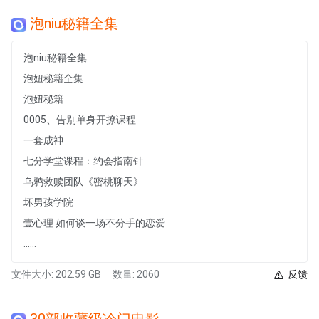
泡niu秘籍全集
泡niu秘籍全集
泡妞秘籍全集
泡妞秘籍
0005、告别单身开撩课程
一套成神
七分学堂课程：约会指南针
乌鸦救赎团队《密桃聊天》
坏男孩学院
壹心理 如何谈一场不分手的恋爱
......
文件大小: 202.59 GB
数量: 2060
反馈