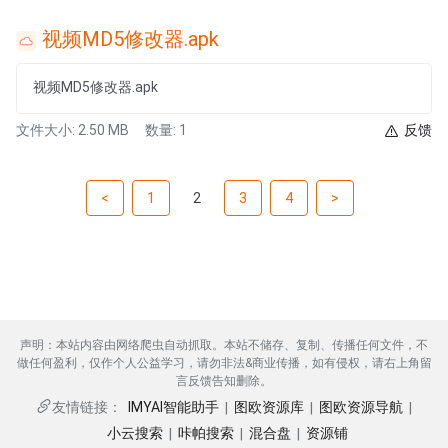
视频MD5修改器.apk
视频MD5修改器.apk
文件大小: 2.50 MB
数量: 1
反馈
<
1
2
3
4
>
声明：本站内容由网络爬虫自动抓取。本站不储存、复制、传播任何文件，不
做任何盈利，仅作个人公益学习，请勿非法&商业传播，如有侵权，请右上角留
言反馈告知删除。
IMYAI智能助手
图欧资源库
图欧资源导航
友情链接：
|
|
|
小云搜索
咔帕搜索
混合盘
资源铺
|
|
|