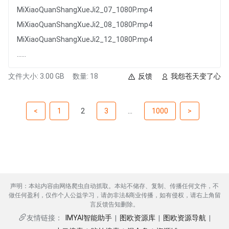
MiXiaoQuanShangXueJi2_07_1080P.mp4
MiXiaoQuanShangXueJi2_08_1080P.mp4
MiXiaoQuanShangXueJi2_12_1080P.mp4
......
文件大小: 3.00 GB
数量: 18
反馈
我怨苍天变了心
<
1
2
3
...
1000
>
声明：本站内容由网络爬虫自动抓取。本站不储存、复制、传播任何文件，不
做任何盈利，仅作个人公益学习，请勿非法&商业传播，如有侵权，请右上角留
言反馈告知删除。
IMYAI智能助手
图欧资源库
图欧资源导航
友情链接：
|
|
|