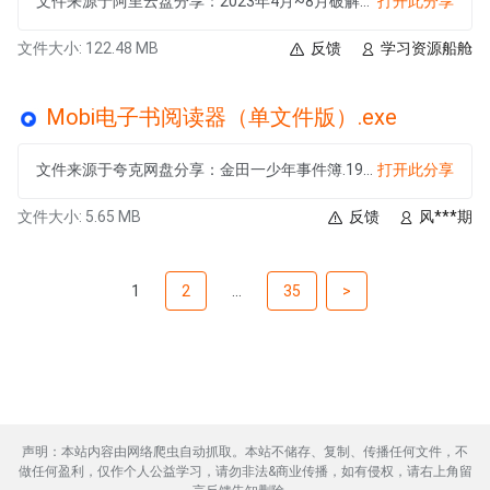
文件来源于阿里云盘分享：2023年4月~8月破解软件大合集【日更】
打开此分享
文件大小: 122.48 MB
反馈
学习资源船舱
Mobi电子书阅读器（单文件版）.exe
文件来源于夸克网盘分享：金田一少年事件簿.1997.148集全+SP+漫画
打开此分享
文件大小: 5.65 MB
反馈
风***期
1
2
...
35
>
声明：本站内容由网络爬虫自动抓取。本站不储存、复制、传播任何文件，不
做任何盈利，仅作个人公益学习，请勿非法&商业传播，如有侵权，请右上角留