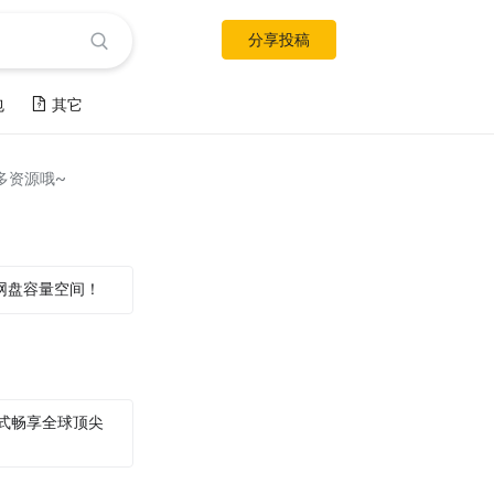
分享投稿
包
其它
多资源哦~
网盘容量空间！
用，一站式畅享全球顶尖