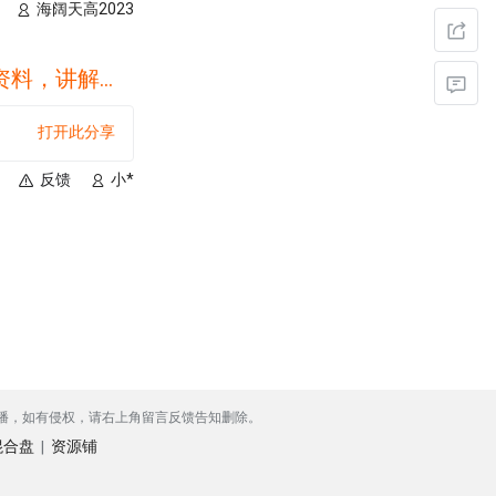
海阔天高2023
习题.png
打开此分享
反馈
小*
播，如有侵权，请右上角留言反馈告知删除。
混合盘
资源铺
|