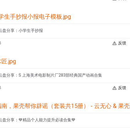
队学生手抄报小报电子模板.jpg
云盘分享：小学生手抄报
B
反馈
.jpg
云盘分享：S 上海美术电影制片厂283部经典国产动画合集
B
反馈
辟谣（套装共15册） - 云无心 & 果壳guokr.com & 科学松鼠会 & 果壳 & 史军 & 小庄
盘分享：💙精品个人能力提升必读合集💙