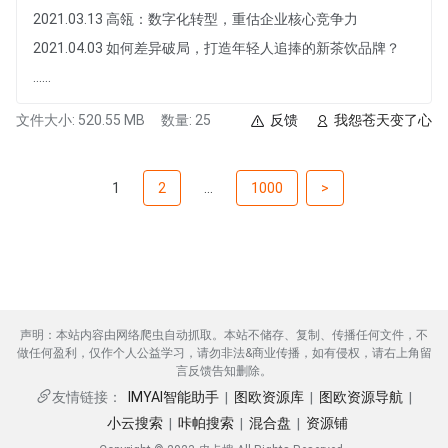
2021.03.13 高瓴：数字化转型，重估企业核心竞争力
2021.04.03 如何差异破局，打造年轻人追捧的新茶饮品牌？
......
文件大小: 520.55 MB
数量: 25
反馈
我怨苍天变了心
1
2
...
1000
>
声明：本站内容由网络爬虫自动抓取。本站不储存、复制、传播任何文件，不
做任何盈利，仅作个人公益学习，请勿非法&商业传播，如有侵权，请右上角留
言反馈告知删除。
IMYAI智能助手
图欧资源库
图欧资源导航
友情链接：
|
|
|
小云搜索
咔帕搜索
混合盘
资源铺
|
|
|