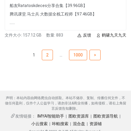
船友Ratatoskdeces分享合集【39.96GB】
腾讯课堂.马士兵.大数据全栈工程师【97.46GB】
......
文件大小: 157.12 GB
数量: 883
反馈
鹤啸九天九天
1
2
...
1000
>
声明：本站内容由网络爬虫自动抓取。本站不储存、复制、传播任何文件，不
做任何盈利，仅作个人公益学习，请勿非法&商业传播，如有侵权，请右上角留
言反馈告知删除。
IMYAI智能助手
图欧资源库
图欧资源导航
友情链接：
|
|
|
小云搜索
咔帕搜索
混合盘
资源铺
|
|
|