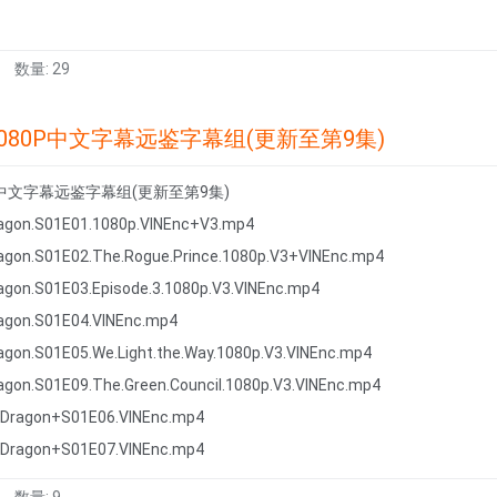
数量: 29
080P中文字幕远鉴字幕组(更新至第9集)
P中文字幕远鉴字幕组(更新至第9集)
ragon.S01E01.1080p.VINEnc+V3.mp4
ragon.S01E02.The.Rogue.Prince.1080p.V3+VINEnc.mp4
ragon.S01E03.Episode.3.1080p.V3.VINEnc.mp4
ragon.S01E04.VINEnc.mp4
ragon.S01E05.We.Light.the.Way.1080p.V3.VINEnc.mp4
ragon.S01E09.The.Green.Council.1080p.V3.VINEnc.mp4
Dragon+S01E06.VINEnc.mp4
Dragon+S01E07.VINEnc.mp4