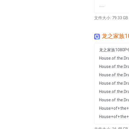
......
文件大小: 79.33 GB
龙之家族1
龙之家族1080
House.of.the.D
House.of.the.D
House.of.the.D
House.of.the.D
House.of.the.D
House.of.the.D
House+of+the+
House+of+the+