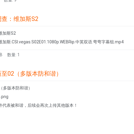
数量: 9
查：维加斯S2
维加斯S2
CSI.vegas.S02E01.1080p.WEBRip.中英双语.弯弯字幕组.mp4
B
数量: 1
至02（多版本防和谐）
2（多版本防和谐）
.png
件代表被和谐，后续会再次上传其他版本！