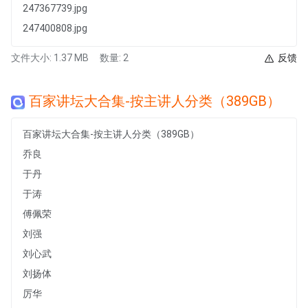
247367739.jpg
247400808.jpg
文件大小: 1.37 MB
数量: 2
反馈
百家讲坛大合集-按主讲人分类（389GB）
百家讲坛大合集-按主讲人分类（389GB）
乔良
于丹
于涛
傅佩荣
刘强
刘心武
刘扬体
厉华