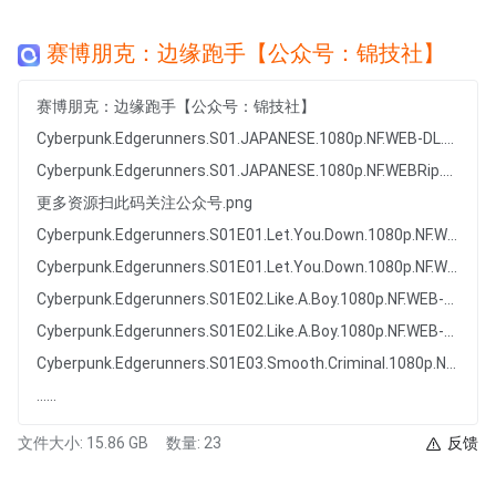
赛博朋克：边缘跑手【公众号：锦技社】
赛博朋克：边缘跑手【公众号：锦技社】
Cyberpunk.Edgerunners.S01.JAPANESE.1080p.NF.WEB-DL.x265.10bit.HDR.DDP5.1-SMURF[rartv]
Cyberpunk.Edgerunners.S01.JAPANESE.1080p.NF.WEBRip.DDP5.1.x264-SMURF[rartv]
更多资源扫此码关注公众号.png
Cyberpunk.Edgerunners.S01E01.Let.You.Down.1080p.NF.WEB-DL.DUAL.DDP5.1.H.264-SMURF.mkv
Cyberpunk.Edgerunners.S01E01.Let.You.Down.1080p.NF.WEB-DL.DUAL.DDP5.1.HDR.H.265-SMURF.mkv
Cyberpunk.Edgerunners.S01E02.Like.A.Boy.1080p.NF.WEB-DL.DUAL.DDP5.1.H.264-SMURF.mkv
Cyberpunk.Edgerunners.S01E02.Like.A.Boy.1080p.NF.WEB-DL.DUAL.DDP5.1.HDR.H.265-SMURF.mkv
Cyberpunk.Edgerunners.S01E03.Smooth.Criminal.1080p.NF.WEB-DL.DUAL.DDP5.1.H.264-SMURF.mkv
......
文件大小: 15.86 GB
数量: 23
反馈