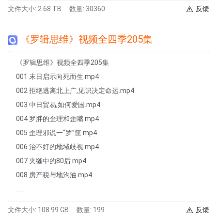
文件大小: 2.68 TB
数量: 30360
反馈
《罗辑思维》视频全四季205集
《罗辑思维》视频全四季205集
001 末日启示向死而生.mp4
002 拒绝逃离北上广,见识决定命运.mp4
003 中日贸易,如何爱国.mp4
004 罗胖的歪理和歪嘴.mp4
005 歪理邪说一“罗”筐.mp4
006 治不好的地域歧视.mp4
007 夹缝中的80后.mp4
008 房产税与地沟油.mp4
......
文件大小: 108.99 GB
数量: 199
反馈